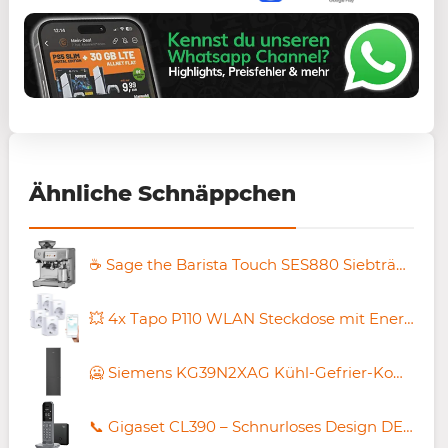
Ähnliche Schnäppchen
☕ Sage the Barista Touch SES880 Siebträger Espressomaschine für 687,95€ (statt 799€)
💥 4x Tapo P110 WLAN Steckdose mit Energieverbrauchsmesser für 29,66€ (statt 41€)
🥶 Siemens KG39N2XAG Kühl-Gefrier-Kombination für 999,99€ (statt 1.107€)
📞 Gigaset CL390 – Schnurloses Design DECT-Telefon + Basisstation für 29,99€ (statt 38€)