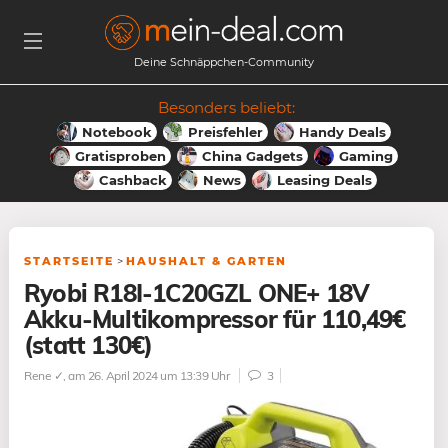
Deine Schnäppchen-Community
Besonders beliebt:
Notebook
Preisfehler
Handy Deals
Gratisproben
China Gadgets
Gaming
Cashback
News
Leasing Deals
STARTSEITE
>
HAUSHALT & GARTEN
Ryobi R18I-1C20GZL ONE+ 18V
Akku-Multikompressor für 110,49€
(statt 130€)
Rene ✓
, am 26. April 2024 um 13:39 Uhr
3