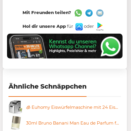
Mit Freunden teilen?
Hol dir unsere App
für
oder
Ähnliche Schnäppchen
🧊 Euhomy Eiswürfelmaschine mit 24 Eiswürfeln in 13 Minuten für 139€ (statt 170€)
30ml Bruno Banani Man Eau de Parfum für 8,88€ (statt 12€)