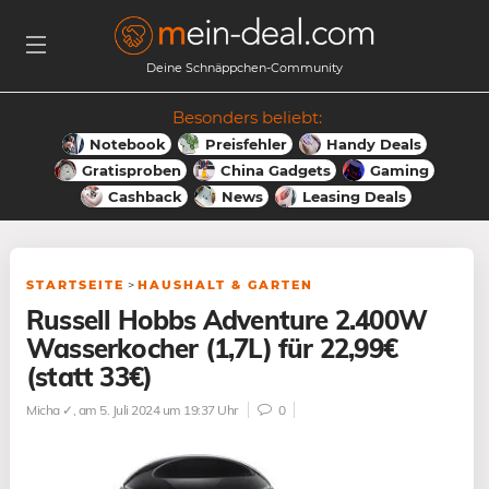
Deine Schnäppchen-Community
Besonders beliebt:
Notebook
Preisfehler
Handy Deals
Gratisproben
China Gadgets
Gaming
Cashback
News
Leasing Deals
STARTSEITE
>
HAUSHALT & GARTEN
Russell Hobbs Adventure 2.400W
Wasserkocher (1,7L) für 22,99€
(statt 33€)
Micha ✓
, am 5. Juli 2024 um 19:37 Uhr
0