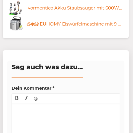
Ivormentico Akku Staubsauger mit 600W & 1,8 L für 69,50€ (statt 139€)
🧊❄️🥶 EUHOMY Eiswürfelmaschine mit 9 Eiswürfeln in 6 Minuten für 79,99€ (statt 100€)
Sag auch was dazu...
Dein Kommentar
*
😀