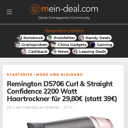
Deine Schnäppchen-Community
Besonders beliebt:
Notebook
Preisfehler
Handy Deals
Gratisproben
China Gadgets
Gaming
Cashback
News
Leasing Deals
STARTSEITE
>
MODE UND KLEIDUNG
Remington D5706 Curl & Straight
Confidence 2200 Watt
Haartrockner für 29,80€ (statt 39€)
CK ✓
, am 1. Mai 2022 um 19:39 Uhr
0