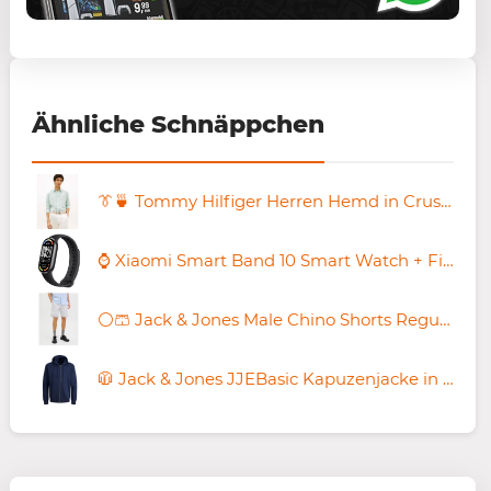
Ähnliche Schnäppchen
👔🍵 Tommy Hilfiger Herren Hemd in Crushed Mint ab 69,29€ (statt 108€)
⌚ Xiaomi Smart Band 10 Smart Watch + Fitness-Tracker für 33€ (statt 42€)
⚪️🩳 Jack & Jones Male Chino Shorts Regular Fit Chino Shorts für 14,54€ (statt 24€)
🧥 Jack & Jones JJEBasic Kapuzenjacke in Navyblau ab 24,72€ (statt 41€) – Schwarz ab 21,99€