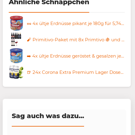
Ähnliche Schnäppchen
🥜 4x ültje Erdnüsse pikant je 180g für 5,74€ (statt 10€)
🧨 Primitivo-Paket mit 8x Primtivo 🍇 und 2 Zwiesel Gläsern 🍷 für 39,90€ (statt 102€)
➡️ 4x ültje Erdnüsse geröstet & gesalzen je 180g ab 5,74€ (statt 8€)
🍺 24x Corona Extra Premium Lager Dosenbier 🌵🇲🇽 ab 18,99€ (statt 29€) – 79 Cent pro Dose!
Sag auch was dazu...