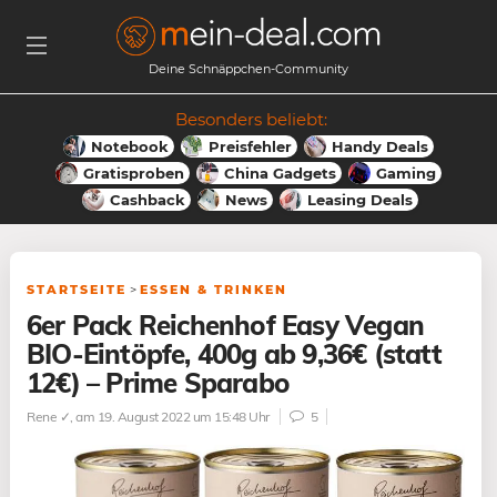
Deine Schnäppchen-Community
Besonders beliebt:
Notebook
Preisfehler
Handy Deals
Gratisproben
China Gadgets
Gaming
Cashback
News
Leasing Deals
STARTSEITE
>
ESSEN & TRINKEN
6er Pack Reichenhof Easy Vegan
BIO-Eintöpfe, 400g ab 9,36€ (statt
12€) – Prime Sparabo
Rene ✓
, am 19. August 2022 um 15:48 Uhr
5