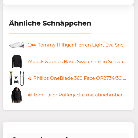
Ähnliche Schnäppchen
⚪️👟 Tommy Hilfiger Herren Light Eva Sneaker ab 47,66€ (statt 70€)
👕 Jack & Jones Basic Sweatshirt in Schwarz ab 12,99€ (statt 23€)
🪒 Philips OneBlade 360 Face QP2734/30 Rasierer für 37,99€ (statt 45€)
🧥 Tom Tailor Pufferjacke mit abnehmbarer Kapuze für 44,99€ (statt 82€)