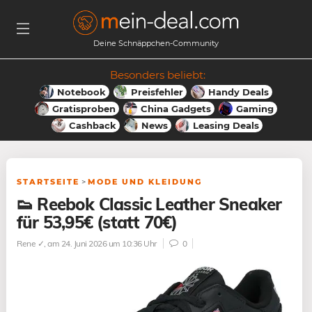
Deine Schnäppchen-Community
Besonders beliebt:
Notebook
Preisfehler
Handy Deals
Gratisproben
China Gadgets
Gaming
Cashback
News
Leasing Deals
STARTSEITE
>
MODE UND KLEIDUNG
👟 Reebok Classic Leather Sneaker
für 53,95€ (statt 70€)
Rene ✓
, am 24. Juni 2026 um 10:36 Uhr
0