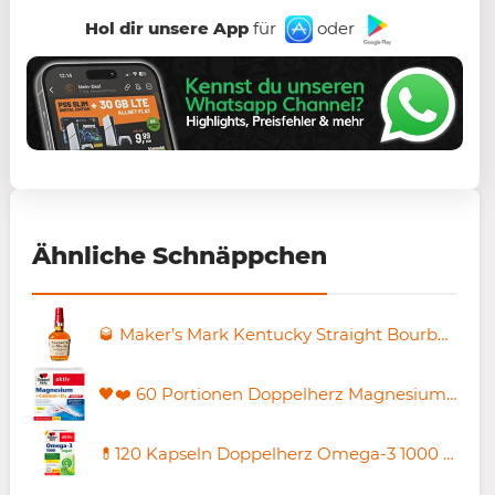
Hol dir unsere App
für
oder
Ähnliche Schnäppchen
🥃 Maker’s Mark Kentucky Straight Bourbon Whisky ab 19,76€ (statt 26€)
🖤❤️ 60 Portionen Doppelherz Magnesium + Calcium + D3 DIRECT für 11,11€ (statt 13€)
💊120 Kapseln Doppelherz Omega-3 1000 (vegan) ab 8,83€ (statt 15€)