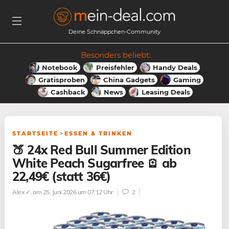
Deine Schnäppchen-Community
Besonders beliebt:
Notebook
Preisfehler
Handy Deals
Gratisproben
China Gadgets
Gaming
Cashback
News
Leasing Deals
STARTSEITE
>
ESSEN & TRINKEN
🍑 24x Red Bull Summer Edition
White Peach Sugarfree 🪫 ab
22,49€ (statt 36€)
Alex ✓
, am 25. Juni 2026 um 07:12 Uhr
2