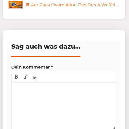
🍫 4er Pack Ovomaltine Ovo Break Waffel & Schoko-Riegel ab 4,11€ (statt 6€)
Sag auch was dazu...
Dein Kommentar
*
😀