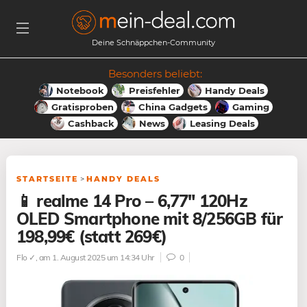
Deine Schnäppchen-Community
Besonders beliebt:
Notebook
Preisfehler
Handy Deals
Gratisproben
China Gadgets
Gaming
Cashback
News
Leasing Deals
STARTSEITE
>
HANDY DEALS
📱 realme 14 Pro – 6,77″ 120Hz
OLED Smartphone mit 8/256GB für
198,99€ (statt 269€)
Flo ✓
, am 1. August 2025 um 14:34 Uhr
0