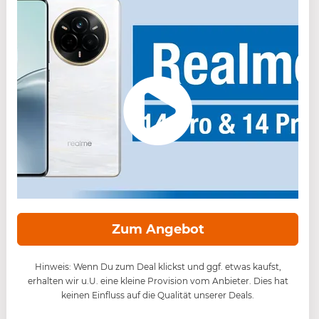
Zum Angebot
Hinweis: Wenn Du zum Deal klickst und ggf. etwas kaufst,
erhalten wir u.U. eine kleine Provision vom Anbieter. Dies hat
keinen Einfluss auf die Qualität unserer Deals.