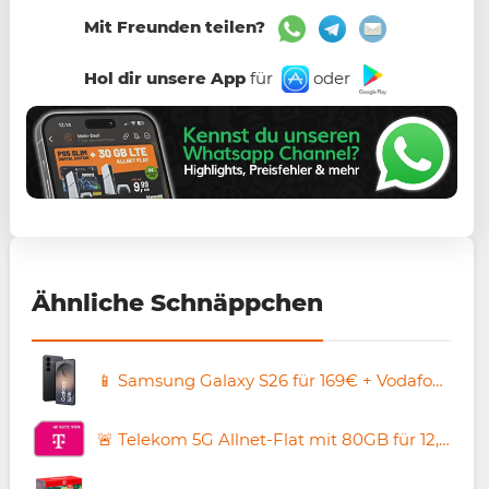
Mit Freunden teilen?
Hol dir unsere App
für
oder
Ähnliche Schnäppchen
📱 Samsung Galaxy S26 für 169€ + Vodafone Allnet 50GB für 19,99€ mtl. + 50€ Bonus 💰
🚨 Telekom 5G Allnet-Flat mit 80GB für 12,49€ + monatlich kündbar 🔥