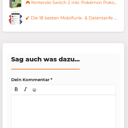
🎮 Nintendo Switch 2 inkl. Pokémon Pokopia für 4,99€ + Vodafone Allnet 50GB für 29,99€ mtl. + 140€ Bonus
🧨 Die 18 besten Mobilfunk- & Datentarife unter 10€ monatlich 📱 Stand: 9. August 2026
Sag auch was dazu...
Dein Kommentar
*
😀