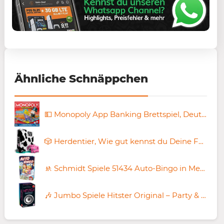
Ähnliche Schnäppchen
💵 Monopoly App Banking Brettspiel, Deutsche Fassung für 9,84€ (statt 20€)
🎲 Herdentier, Wie gut kennst du Deine Familie & Freunde? für 17,99€ (statt 26€)
🚸 Schmidt Spiele 51434 Auto-Bingo in Metalldose für 5,99€ (statt 12€)
🎶 Jumbo Spiele Hitster Original – Party & Kartenspiel für 14,99€ (statt 19€)