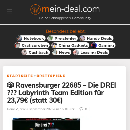
Deine Schnäppchen-Community
Besonders beliebt:
Notebook
Preisfehler
Handy Deals
Gratisproben
China Gadgets
Gaming
Cashback
News
Leasing Deals
STARTSEITE
>
BRETTSPIELE
🎲 Ravensburger 22685 – Die DREI
??? Labyrinth Team Edition für
23,79€ (statt 30€)
Rene ✓
, am 9. September 2025 um 15:18 Uhr
0