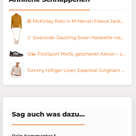
🧥 McKinley Roto Iv M Herren Fleece Jacke für 18,59€ (statt 45€)
📿 Swarovski Dazzling Swan Halskette rosévergoldet für 72,23€ (statt 99€)
👕👟 PickSport MwSt. geschenkt Aktion – z.B. adidas Courtblock ab 21€ (statt 34€)
Tommy Hilfiger Linen Essential Gingham Hemd für 83€ (statt 110€)
Sag auch was dazu...
Dein Kommentar
*