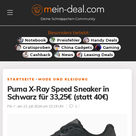
Deine Schnäppchen-Community
Besonders beliebt:
Notebook
Preisfehler
Handy Deals
Gratisproben
China Gadgets
Gaming
Cashback
News
Leasing Deals
STARTSEITE
>
MODE UND KLEIDUNG
Puma X-Ray Speed Sneaker in
Schwarz für 33,25€ (statt 40€)
Flo ✓
, am 22. Juli 2024 um 13:19 Uhr
1