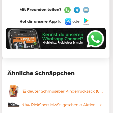
Mit Freunden teilen?
Hol dir unsere App
für
oder
Ähnliche Schnäppchen
🎒 deuter Schmusebär Kinderrucksack (8 L) mit Teddybär für 24,51€ (statt 36€)
👕👟 PickSport MwSt. geschenkt Aktion – z.B. adidas Courtblock ab 21€ (statt 34€)