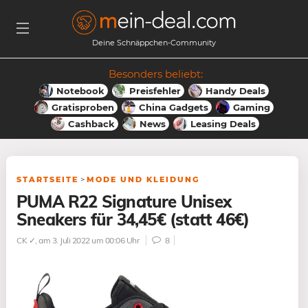
Deine Schnäppchen-Community
Besonders beliebt:
Notebook
Preisfehler
Handy Deals
Gratisproben
China Gadgets
Gaming
Cashback
News
Leasing Deals
STARTSEITE
>
MODE UND KLEIDUNG
PUMA R22 Signature Unisex
Sneakers für 34,45€ (statt 46€)
CK ✓
, am 3. Juli 2022 um 00:06 Uhr
8