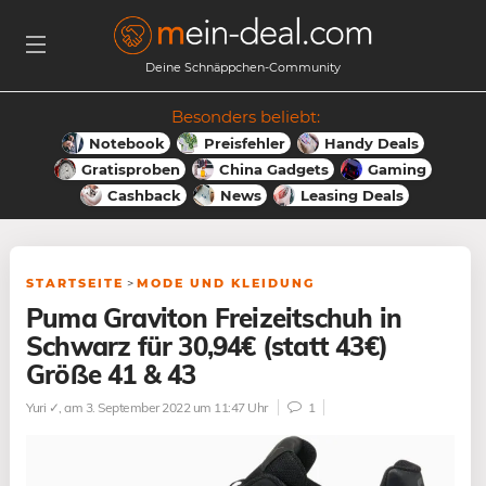
Deine Schnäppchen-Community
Besonders beliebt:
Notebook
Preisfehler
Handy Deals
Gratisproben
China Gadgets
Gaming
Cashback
News
Leasing Deals
STARTSEITE
>
MODE UND KLEIDUNG
Puma Graviton Freizeitschuh in
Schwarz für 30,94€ (statt 43€)
Größe 41 & 43
Yuri ✓
, am 3. September 2022 um 11:47 Uhr
1