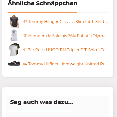
Ähnliche Schnäppchen
👕 Tommy Hilfiger Classics Slim Fit T-Shirt ab 16€ (statt 24€)
👔 Hemden.de Sale bis 76% Rabatt (Olymp, eterna uvm.) + 20% Extra-Rabatt
👕 3er Pack HUGO RN Triplet P T-Shirts für 22€ (statt 45€) – Größe M + L!
👟 Tommy Hilfiger Lightweight Knitted Runner für 39,96€ (statt 53€)
Sag auch was dazu...