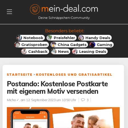
Deine Schnäppchen-Community
Besonders beliebt:
Notebook
Preisfehler
Handy Deals
Gratisproben
China Gadgets
Gaming
Cashback
News
Leasing Deals
STARTSEITE
>
KOSTENLOSES UND GRATISARTIKEL
Postando: Kostenlose Postkarte
mit eigenem Motiv versenden
Micha ✓
, am 12. September 2023 um 10:50 Uhr
3