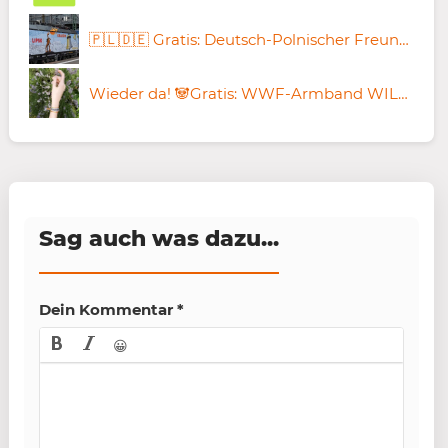
🇵🇱🇩🇪 Gratis: Deutsch-Polnischer Freundschaftspass 🧨 60.000 Bahntickets für junge Leute
Wieder da! 🐼Gratis: WWF-Armband WILD ABOUT BIODIVERSITY
Sag auch was dazu...
Dein Kommentar
*
😀