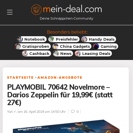
Deine Schnäppchen-Community
Besonders beliebt:
Notebook
Preisfehler
Handy Deals
Gratisproben
China Gadgets
Gaming
Cashback
News
Leasing Deals
STARTSEITE
>
AMAZON-ANGEBOTE
PLAYMOBIL 70642 Novelmore –
Darios Zeppelin für 19,99€ (statt
27€)
Yuri ✓
, am 16. April 2024 um 14:50 Uhr
0