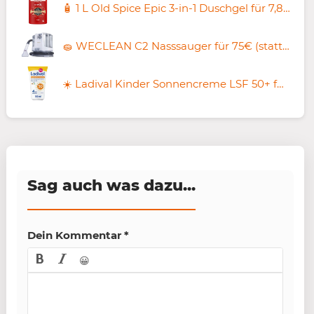
🧴 1 L Old Spice Epic 3-in-1 Duschgel für 7,88€ (statt 10€)
🧽 WECLEAN C2 Nasssauger für 75€ (statt 99€)
☀️ Ladival Kinder Sonnencreme LSF 50+ für empfindliche Kinderhaut ab 10,79€ (statt 15€)
Sag auch was dazu...
Dein Kommentar
*
😀