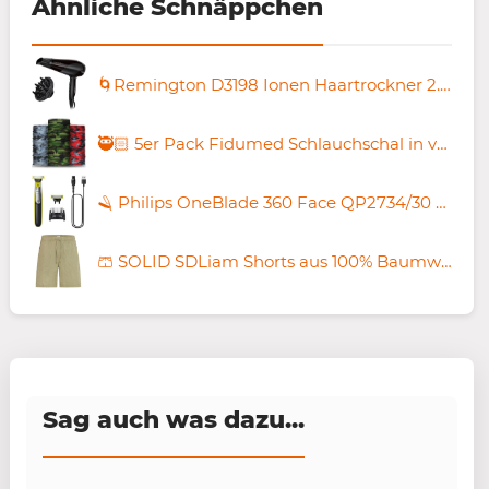
Ähnliche Schnäppchen
🌀Remington D3198 Ionen Haartrockner 2.200 Watt für 16,98€ (statt 23€)
🥷🏻 5er Pack Fidumed Schlauchschal in versch. Designs für 9,75€ (statt 50€)
🪒 Philips OneBlade 360 Face QP2734/30 Rasierer für 37,99€ (statt 45€)
🩳 SOLID SDLiam Shorts aus 100% Baumwolle in 2 Farben für je 12,98€ (statt 45€) – oder beide 22,97€!
Sag auch was dazu...