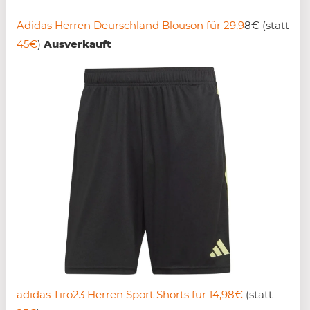
Adidas Herren Deurschland Blouson für 29,9
8€ (statt
45€
)
Ausverkauft
adidas Tiro23 Herren Sport Shorts für 14,98€
(statt