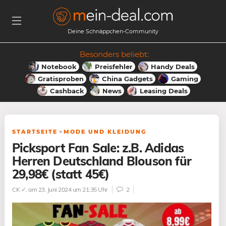
Deine Schnäppchen-Community
Besonders beliebt:
Notebook
Preisfehler
Handy Deals
Gratisproben
China Gadgets
Gaming
Cashback
News
Leasing Deals
STARTSEITE
>
MODE UND KLEIDUNG
Picksport Fan Sale: z.B. Adidas
Herren Deutschland Blouson für
29,98€ (statt 45€)
CK ✓
, am 23. Juni 2024 um 21:35 Uhr
2