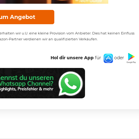
um Angebot
rhalten wir u.U. eine kleine Provision vom Anbieter. Dies hat keinen Einfluss
azon-Partner verdienen wir an qualifizierten Verkäufen.
Hol dir unsere App
für
oder