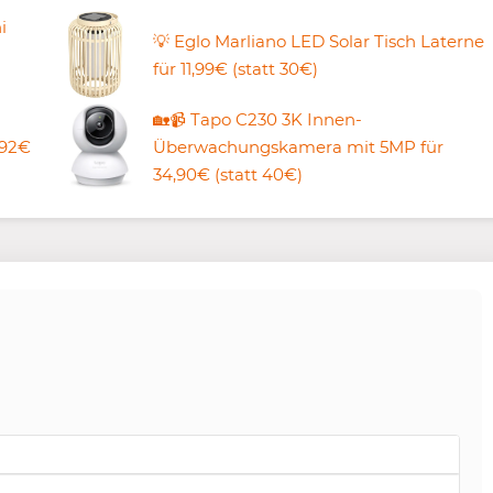
i
💡 Eglo Marliano LED Solar Tisch Laterne
für 11,99€ (statt 30€)
🏡📹 Tapo C230 3K Innen-
,92€
Überwachungskamera mit 5MP für
34,90€ (statt 40€)