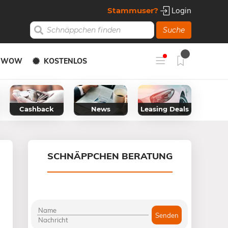
Stammuser?
Login
Suche
Y WOW
KOSTENLOS
Cashback
News
Leasing Deals
SCHNÄPPCHEN BERATUNG