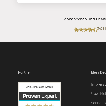
Schnäppchen und Deals
3458
Mein-Deal.com
Partner
Mein Dea
Impress
Über Mei
Schnäpp