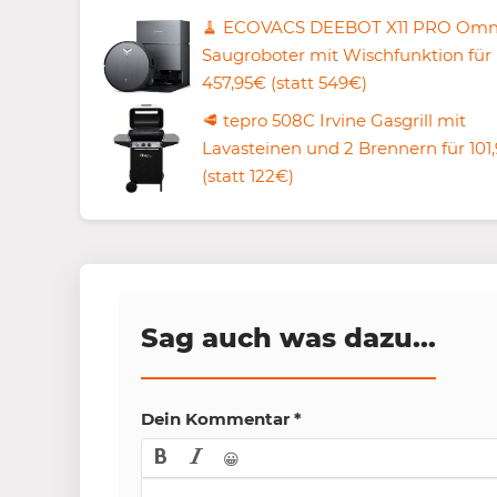
🧹 ECOVACS DEEBOT X11 PRO Omn
Saugroboter mit Wischfunktion für
457,95€ (statt 549€)
🥩 tepro 508C Irvine Gasgrill mit
Lavasteinen und 2 Brennern für 101
(statt 122€)
Sag auch was dazu...
Dein Kommentar
*
😀