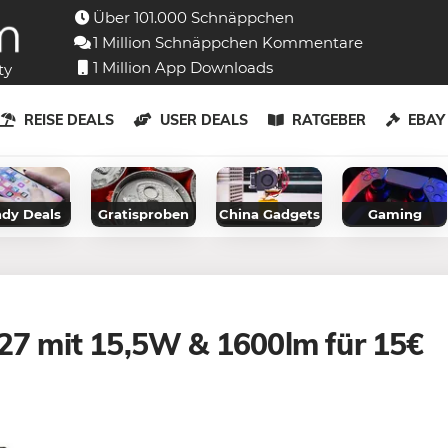
Über 101.000 Schnäppchen
1 Million Schnäppchen Kommentare
1 Million App Downloads
ty
REISE DEALS
USER DEALS
RATGEBER
EBA
dy Deals
Gratisproben
China Gadgets
Gaming
E27 mit 15,5W & 1600lm für 15€