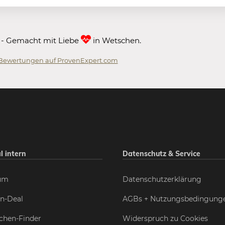
 - Gemacht mit Liebe
in Wetschen.
Bewertungen auf ProvenExpert.com
 GmbH
l intern
Datenschutz & Service
um
Datenschutzerklärung
n-Deal
AGBs + Nutzungsbedingung
chen-Finder
Widerspruch zu Cookies