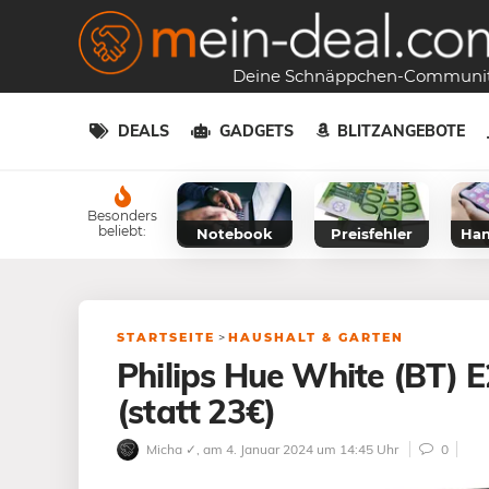
Deine Schnäppchen-Communi
DEALS
GADGETS
BLITZANGEBOTE
Besonders
beliebt:
Notebook
Preisfehler
Han
STARTSEITE
>
HAUSHALT & GARTEN
Philips Hue White (BT) 
(statt 23€)
Micha ✓
, am 4. Januar 2024 um 14:45 Uhr
0