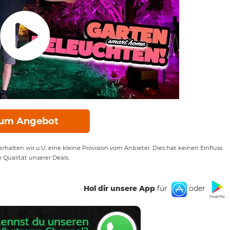
um Angebot
rhalten wir u.U. eine kleine Provision vom Anbieter. Dies hat keinen Einfluss
e Qualität unserer Deals.
Hol dir unsere App
für
oder