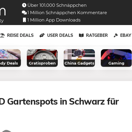
Über 101.000 Schnäppchen
1 Million Schnäppchen Kommentare
1 Million App Downloads
ty
REISE DEALS
USER DEALS
RATGEBER
EBA
dy Deals
Gratisproben
China Gadgets
Gaming
ED Gartenspots in Schwarz für