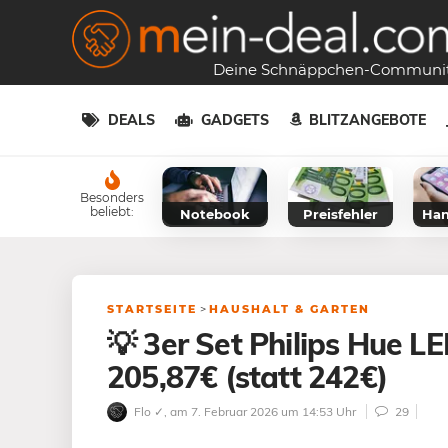
Deine Schnäppchen-Communi
DEALS
GADGETS
BLITZANGEBOTE
Besonders
beliebt:
Notebook
Preisfehler
Han
STARTSEITE
>
HAUSHALT & GARTEN
💡 3er Set Philips Hue L
205,87€ (statt 242€)
Flo ✓
, am 7. Februar 2026 um 14:53 Uhr
29