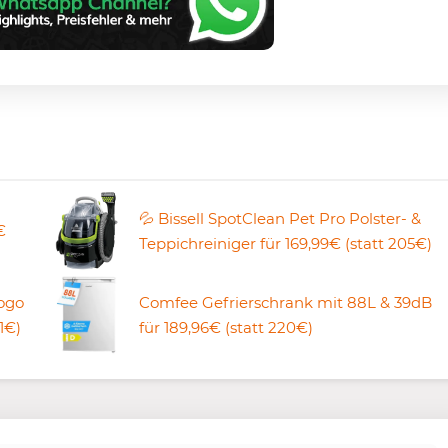
💦 Bissell SpotClean Pet Pro Polster- &
€
Teppichreiniger für 169,99€ (statt 205€)
Logo
Comfee Gefrierschrank mit 88L & 39dB
1€)
für 189,96€ (statt 220€)