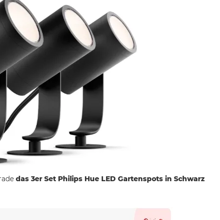
rade
das 3er Set Philips Hue LED Gartenspots in Schwarz