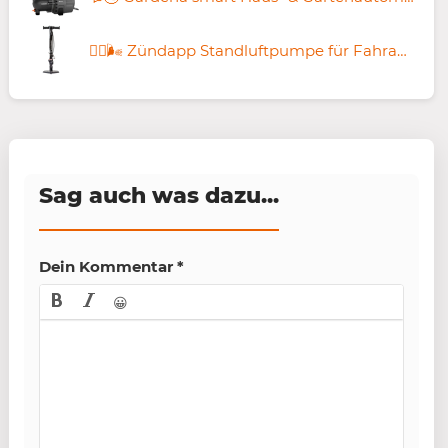
🚴‍♀️🌬️ Zündapp Standluftpumpe für Fahrad & Co. + viele Ventile für 9,99€ (statt 25€)
Sag auch was dazu...
Dein Kommentar
*
😀