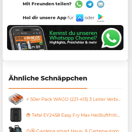
Mit Freunden teilen?
Hol dir unsere App
für
oder
Ähnliche Schnäppchen
⚡️ 50er Pack WAGO (221-413) 3 Leiter Verbindungsklemmen für 14,99€ (statt 23€)
🍟 Tefal EY2458 Easy Fry Max Heißluftfritteuse für 64,99€ (statt 91€)
💦🚰 Gardena smart Haus- & Gartenautomat 5000/5 für 308,90€ (statt 364€)