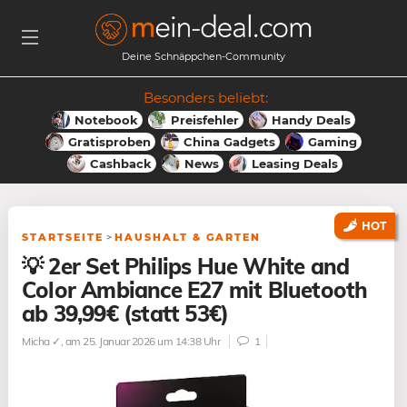
Deine Schnäppchen-Community
Besonders beliebt:
Notebook
Preisfehler
Handy Deals
Gratisproben
China Gadgets
Gaming
Cashback
News
Leasing Deals
HOT
STARTSEITE
>
HAUSHALT & GARTEN
💡 2er Set Philips Hue White and
Color Ambiance E27 mit Bluetooth
ab 39,99€ (statt 53€)
Micha ✓
, am 25. Januar 2026 um 14:38 Uhr
1