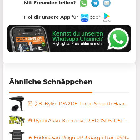
Mit Freunden teilen?
Hol dir unsere App
für
oder
Ähnliche Schnäppchen
🤯💨 BaByliss D572DE Turbo Smooth Haartrockner für 19,90€ (statt 27€)
🧰 Ryobi Akku-Kombokit R18DDSDS-125T mit Kombihammer, Bohrschrauber für 199,99€ (statt 251€) + Gratis-Akkuset
🔥 Enders San Diego UP 3 Gasgrill für 109,99€ (statt 150€)