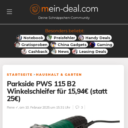
Deine Schnäppchen-Community
Besonders beliebt:
Notebook
Preisfehler
Handy Deals
Gratisproben
China Gadgets
Gaming
Cashback
News
Leasing Deals
STARTSEITE
>
HAUSHALT & GARTEN
Parkside PWS 115 B2
Winkelschleifer für 15,94€ (statt
25€)
Rene ✓
, am 10. Februar 2025 um 15:31 Uhr
3