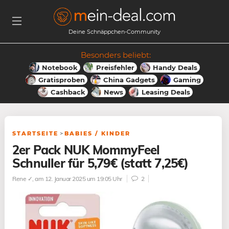
Deine Schnäppchen-Community
Besonders beliebt:
Notebook
Preisfehler
Handy Deals
Gratisproben
China Gadgets
Gaming
Cashback
News
Leasing Deals
STARTSEITE
>
BABIES / KINDER
2er Pack NUK MommyFeel
Schnuller für 5,79€ (statt 7,25€)
Rene ✓
, am 12. Januar 2025 um 19:05 Uhr
2