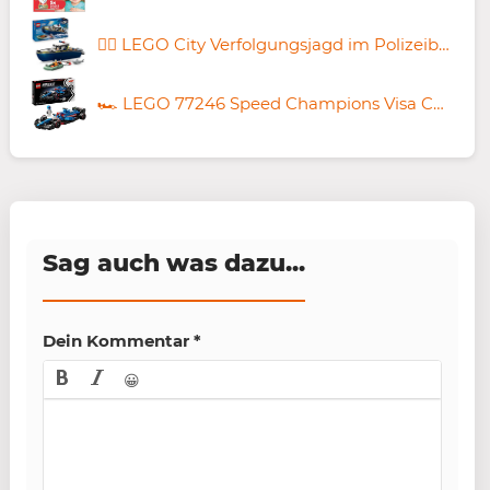
👮‍♂️ LEGO City Verfolgungsjagd im Polizeiboot ab 20,39€ (statt 23€)
🏎️ LEGO 77246 Speed Champions Visa Cash App RB F1 Rennauto für 16,99€ (statt 21€)
Sag auch was dazu...
Dein Kommentar
*
😀