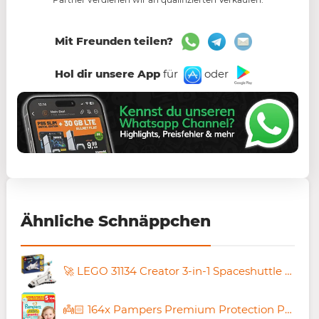
Mit Freunden teilen?
Hol dir unsere App
für
oder
Ähnliche Schnäppchen
🚀 LEGO 31134 Creator 3-in-1 Spaceshuttle ab 6,39€ (statt 10€)
👼🏻 164x Pampers Premium Protection Pants in Größe 5 (11-17 kg) für 59,99€ (statt 70€)