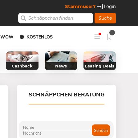
Stammuser?
Login
Suche
Y WOW
KOSTENLOS
Cashback
News
Leasing Deals
SCHNÄPPCHEN BERATUNG