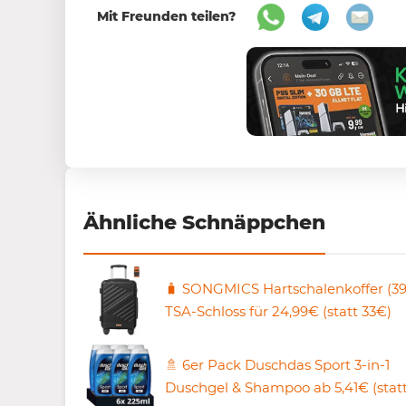
Mit Freunden teilen?
Ähnliche Schnäppchen
🧳 SONGMICS Hartschalenkoffer (39
TSA-Schloss für 24,99€ (statt 33€)
🚿 6er Pack Duschdas Sport 3-in-1
Duschgel & Shampoo ab 5,41€ (statt