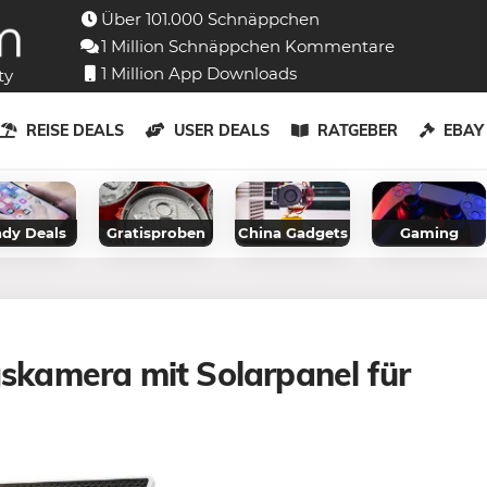
Über 101.000 Schnäppchen
1 Million Schnäppchen Kommentare
1 Million App Downloads
ty
REISE DEALS
USER DEALS
RATGEBER
EBA
dy Deals
Gratisproben
China Gadgets
Gaming
kamera mit Solarpanel für