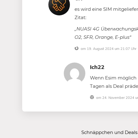
es wird eine SIM mitgeliefe
Zitat:
„NUASI 4G Überwachungska
O2, SFR, Orange, E-plus“
am 19. August 2024 um 21:07 Uhr
Ich22
Wenn Esim möglich i
Tagen als Deal präde
am 24. November 2024 u
Schnäppchen und Deals