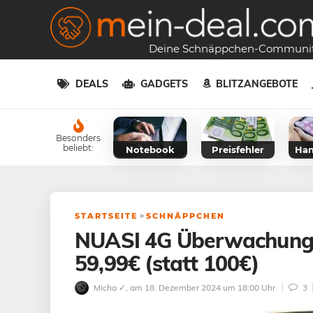
Deine Schnäppchen-Communi
DEALS
GADGETS
BLITZANGEBOTE
Besonders
beliebt:
Notebook
Preisfehler
Han
STARTSEITE
>
SCHNÄPPCHEN
NUASI 4G Überwachungs
59,99€ (statt 100€)
Micha ✓
, am 18. Dezember 2024 um 18:00 Uhr
3