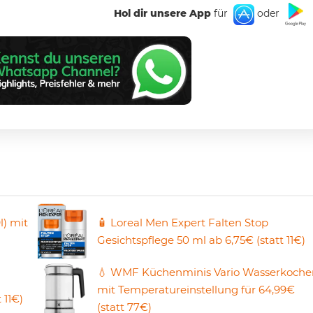
Hol dir unsere App
für
oder
l) mit
🧴 Loreal Men Expert Falten Stop
Gesichtspflege 50 ml ab 6,75€ (statt 11€)
💧 WMF Küchenminis Vario Wasserkoche
mit Temperatureinstellung für 64,99€
 11€)
(statt 77€)