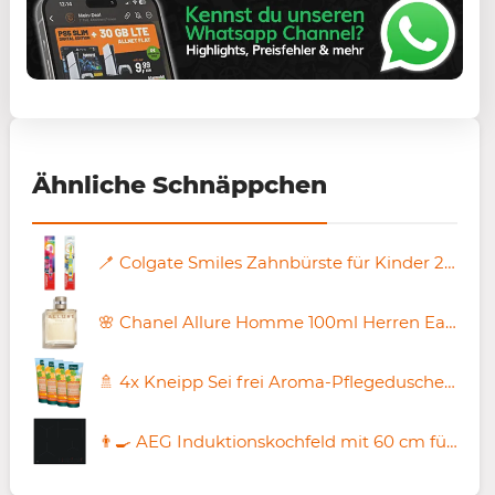
Ähnliche Schnäppchen
🪥 Colgate Smiles Zahnbürste für Kinder 2 – 6 Jahre ab 0,85€ (statt 1,29€)
🌸 Chanel Allure Homme 100ml Herren Eau de Toilette ➡️ für 105,86€ (statt 125€)
🚿 4x Kneipp Sei frei Aroma-Pflegedusche je 200ml für 8,33€ (statt 16€)
👨‍🍳 AEG Induktionskochfeld mit 60 cm für 607,44€ (statt 689€)