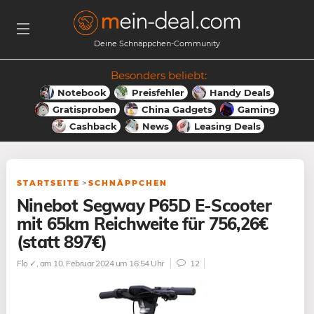
Deine Schnäppchen-Community
Besonders beliebt:
Notebook
Preisfehler
Handy Deals
Gratisproben
China Gadgets
Gaming
Cashback
News
Leasing Deals
STARTSEITE
>
SCHNÄPPCHEN
Ninebot Segway P65D E-Scooter
mit 65km Reichweite für 756,26€
(statt 897€)
Flo ✓
, am 10. Februar 2024 um 16:54 Uhr
12