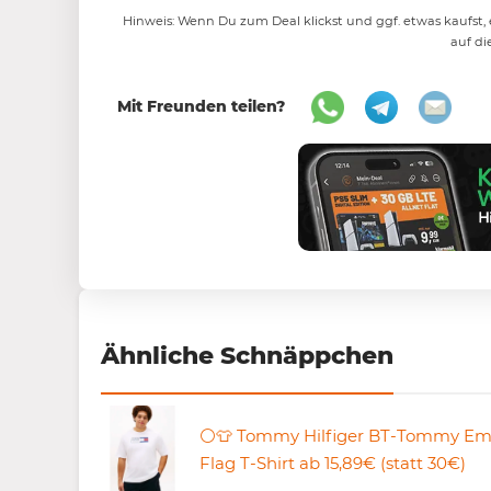
Hinweis: Wenn Du zum Deal klickst und ggf. etwas kaufst, e
auf di
Mit Freunden teilen?
Ähnliche Schnäppchen
⚪️👕 Tommy Hilfiger BT-Tommy E
Flag T-Shirt ab 15,89€ (statt 30€)