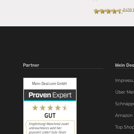
3458
Mein-Deal.com
Partner
Mein Dea
Impress
Über Mei
Schnäpp
Amazon 
Top Shop