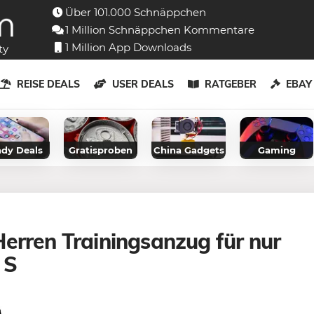
Über 101.000 Schnäppchen
1 Million Schnäppchen Kommentare
1 Million App Downloads
ty
REISE DEALS
USER DEALS
RATGEBER
EBA
dy Deals
Gratisproben
China Gadgets
Gaming
erren Trainingsanzug für nur
 S