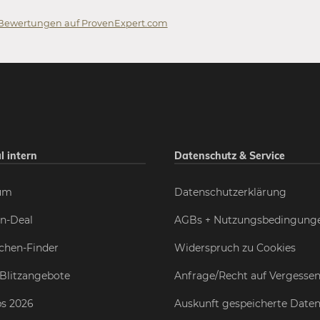
Bewertungen auf ProvenExpert.com
 GmbH
l intern
Datenschutz & Service
um
Datenschutzerklärung
n-Deal
AGBs + Nutzungsbedingung
chen-Finder
Widerspruch zu Cookies
Blitzangebote
Anfrage/Recht auf Vergesse
s 2026
Auskunft gespeicherte Date