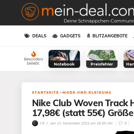
Deine Schnäppchen-Communi
DEALS
GADGETS
BLITZANGEBOTE
Besonders
beliebt:
Notebook
Preisfehler
Han
STARTSEITE
>
MODE UND KLEIDUNG
Nike Club Woven Track H
17,98€ (statt 55€) Größe
CK ✓
, am 12. November 2022 um 18:30 Uhr
0