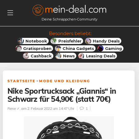
Deine Schnäppchen-Community
Besonders beliebt:
Notebook
Preisfehler
Handy Deals
Gratisproben
China Gadgets
Gaming
Cashback
News
Leasing Deals
STARTSEITE
>
MODE UND KLEIDUNG
Nike Sportrucksack „Giannis“ in
Schwarz für 54,90€ (statt 70€)
Rene ✓
, am 2. Februar 2022 um 14:47 Uhr
1