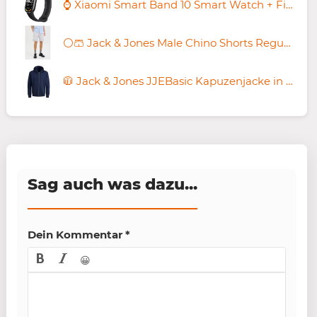
⌚ Xiaomi Smart Band 10 Smart Watch + Fitness-Tracker für 33€ (statt 42€)
⚪️🩳 Jack & Jones Male Chino Shorts Regular Fit Chino Shorts für 14,54€ (statt 24€)
🧥 Jack & Jones JJEBasic Kapuzenjacke in Navyblau ab 24,72€ (statt 41€) – Schwarz ab 21,99€
Sag auch was dazu...
Dein Kommentar
*
😀