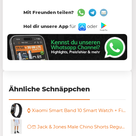
Mit Freunden teilen?
Hol dir unsere App
für
oder
Ähnliche Schnäppchen
⌚ Xiaomi Smart Band 10 Smart Watch + Fitness-Tracker für 33€ (statt 42€)
⚪️🩳 Jack & Jones Male Chino Shorts Regular Fit Chino Shorts für 14,54€ (statt 24€)