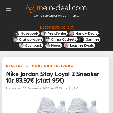
Deine Schnäppchen-Community
Besonders beliebt:
Notebook
Preisfehler
Handy Deals
Gratisproben
China Gadgets
Gaming
Cashback
News
Leasing Deals
STARTSEITE
>
MODE UND KLEIDUNG
Nike Jordan Stay Loyal 2 Sneaker
für 83,97€ (statt 95€)
Micha ✓
, am 22. September 2023 um 17:23 Uhr
0