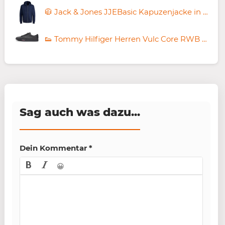
🧥 Jack & Jones JJEBasic Kapuzenjacke in Navyblau ab 24,72€ (statt 41€) – Schwarz ab 21,99€
👟 Tommy Hilfiger Herren Vulc Core RWB Long Lace LTH Sneaker ab 44,87€ (statt 65€)
Sag auch was dazu...
Dein Kommentar
*
😀