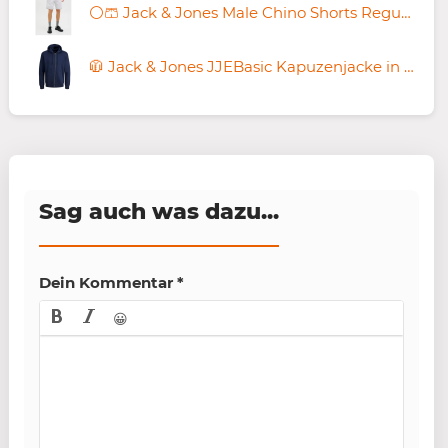
⚪️🩳 Jack & Jones Male Chino Shorts Regular Fit Chino Shorts für 14,54€ (statt 24€)
🧥 Jack & Jones JJEBasic Kapuzenjacke in Navyblau ab 24,72€ (statt 41€) – Schwarz ab 21,99€
Sag auch was dazu...
Dein Kommentar
*
😀