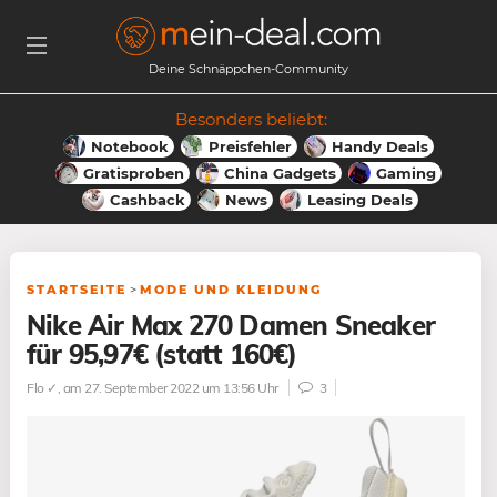
Deine Schnäppchen-Community
Besonders beliebt:
Notebook
Preisfehler
Handy Deals
Gratisproben
China Gadgets
Gaming
Cashback
News
Leasing Deals
STARTSEITE
>
MODE UND KLEIDUNG
Nike Air Max 270 Damen Sneaker
für 95,97€ (statt 160€)
Flo ✓
, am 27. September 2022 um 13:56 Uhr
3