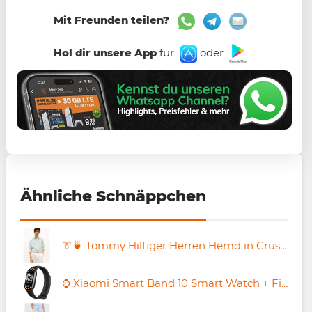
Mit Freunden teilen?
Hol dir unsere App
für
oder
Ähnliche Schnäppchen
👔🍵 Tommy Hilfiger Herren Hemd in Crushed Mint ab 69,29€ (statt 108€)
⌚ Xiaomi Smart Band 10 Smart Watch + Fitness-Tracker für 33€ (statt 42€)