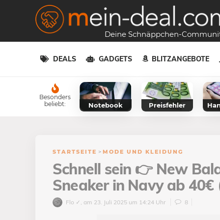
Deine Schnäppchen-Communi
DEALS
GADGETS
BLITZANGEBOTE
Besonders
beliebt:
Notebook
Preisfehler
Han
STARTSEITE
>
MODE UND KLEIDUNG
Schnell sein 👉 New Bal
Sneaker in Navy ab 40€ (
Flo ✓
, am 23. Juli 2025 um 14:24 Uhr
8