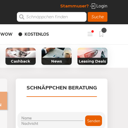
Stammuser?
Login
Suche
Y WOW
KOSTENLOS
Cashback
News
Leasing Deals
SCHNÄPPCHEN BERATUNG
N