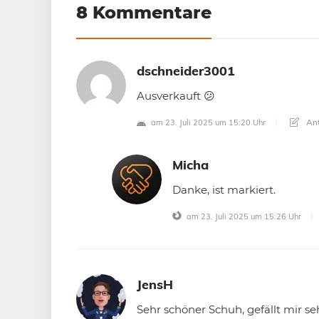
8 Kommentare
dschneider3001
Ausverkauft 😕
Ant
am 23. Juli 2025 um 15:20 Uhr
Micha
Danke, ist markiert.
am 23. Juli 2025 um 15:26 Uhr
JensH
Sehr schöner Schuh, gefällt mir s