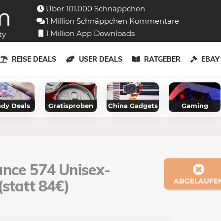
Über 101.000 Schnäppchen
1 Million Schnäppchen Kommentare
1 Million App Downloads
ty
REISE DEALS
USER DEALS
RATGEBER
EBA
dy Deals
Gratisproben
China Gadgets
Gaming
ance 574 Unisex-
statt 84€)
ABGELAUFE