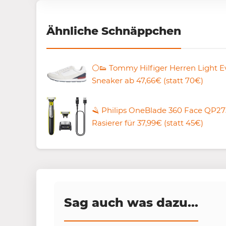
Ähnliche Schnäppchen
⚪️👟 Tommy Hilfiger Herren Light E
Sneaker ab 47,66€ (statt 70€)
🪒 Philips OneBlade 360 Face QP27
Rasierer für 37,99€ (statt 45€)
Sag auch was dazu...