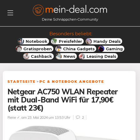
Deine Schnäppchen-Community
Besonders beliebt:
Notebook
Preisfehler
Handy Deals
Gratisproben
China Gadgets
Gaming
Cashback
News
Leasing Deals
STARTSEITE
>
PC & NOTEBOOK ANGEBOTE
Netgear AC750 WLAN Repeater
mit Dual-Band WiFi für 17,90€
(statt 23€)
Rene ✓
, am 23. Mai 2024 um 13:53 Uhr
2