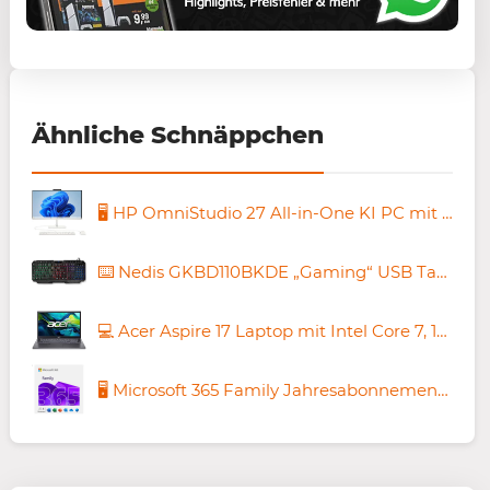
Ähnliche Schnäppchen
🖥️ HP OmniStudio 27 All-in-One KI PC mit Ryzen 5, 16GB/1TB für 699€ (statt 1.099€)
⌨️ Nedis GKBD110BKDE „Gaming“ USB Tastatur für nur 7,77€ (statt neu 20€)
💻 Acer Aspire 17 Laptop mit Intel Core 7, 16GB/512GB für 699,99€ (statt 829€)
🖥️ Microsoft 365 Family Jahresabonnement 👨‍💻 6 Nutzer für 89,99€ (statt 99€)