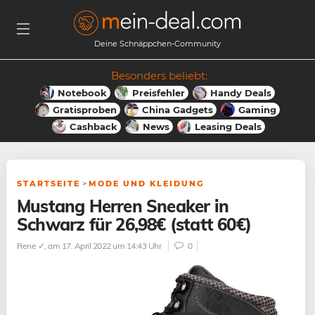
Deine Schnäppchen-Community
Besonders beliebt:
Notebook
Preisfehler
Handy Deals
Gratisproben
China Gadgets
Gaming
Cashback
News
Leasing Deals
STARTSEITE
>
MODE UND KLEIDUNG
Mustang Herren Sneaker in
Schwarz für 26,98€ (statt 60€)
Rene ✓
, am 17. April 2022 um 14:43 Uhr
0