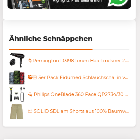
Ähnliche Schnäppchen
🌀Remington D3198 Ionen Haartrockner 2.200 Watt für 16,98€ (statt 23€)
🥷🏻 5er Pack Fidumed Schlauchschal in versch. Designs für 9,75€ (statt 50€)
🪒 Philips OneBlade 360 Face QP2734/30 Rasierer für 37,99€ (statt 45€)
🩳 SOLID SDLiam Shorts aus 100% Baumwolle in 2 Farben für je 12,98€ (statt 45€) – oder beide 22,97€!