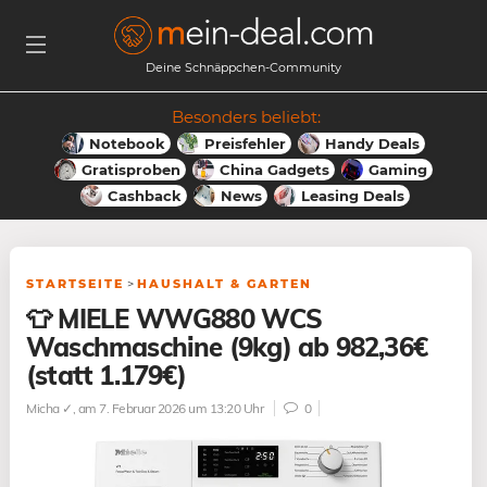
Deine Schnäppchen-Community
Besonders beliebt:
Notebook
Preisfehler
Handy Deals
Gratisproben
China Gadgets
Gaming
Cashback
News
Leasing Deals
STARTSEITE
>
HAUSHALT & GARTEN
👕 MIELE WWG880 WCS
Waschmaschine (9kg) ab 982,36€
(statt 1.179€)
Micha ✓
, am 7. Februar 2026 um 13:20 Uhr
0