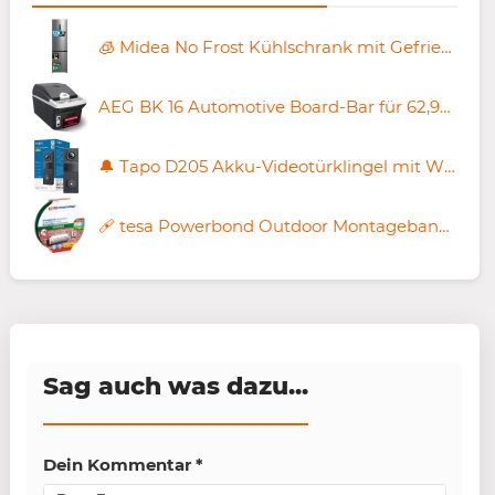
🧊 Midea No Frost Kühlschrank mit Gefrierfach, 378L für 683,99€ (statt 900€)
AEG BK 16 Automotive Board-Bar für 62,98€ (statt 71€)
🔔 Tapo D205 Akku-Videotürklingel mit WLAN & Kamera für 39,99€ (statt 47€)
🩹 tesa Powerbond Outdoor Montageband, 5m x 19mm für 11,03€ (statt 16€)
Sag auch was dazu...
Dein Kommentar
*