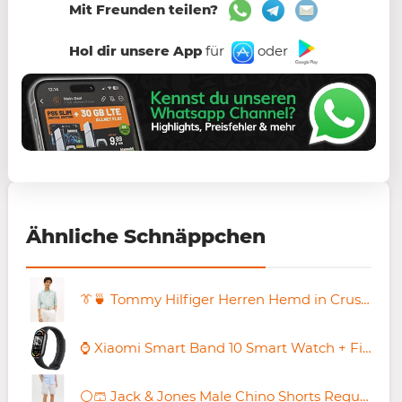
Mit Freunden teilen?
Hol dir unsere App
für
oder
Ähnliche Schnäppchen
👔🍵 Tommy Hilfiger Herren Hemd in Crushed Mint ab 69,29€ (statt 108€)
⌚ Xiaomi Smart Band 10 Smart Watch + Fitness-Tracker für 33€ (statt 42€)
⚪️🩳 Jack & Jones Male Chino Shorts Regular Fit Chino Shorts für 14,54€ (statt 24€)