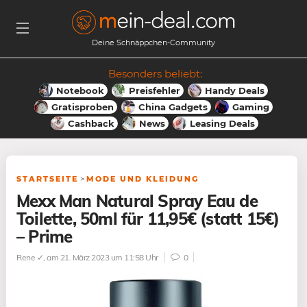
Deine Schnäppchen-Community
Besonders beliebt:
Notebook
Preisfehler
Handy Deals
Gratisproben
China Gadgets
Gaming
Cashback
News
Leasing Deals
STARTSEITE
>
MODE UND KLEIDUNG
Mexx Man Natural Spray Eau de
Toilette, 50ml für 11,95€ (statt 15€)
– Prime
Rene ✓
, am 21. März 2023 um 11:58 Uhr
0