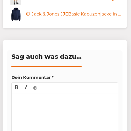
🧥 Jack & Jones JJEBasic Kapuzenjacke in Navyblau ab 24,72€ (statt 41€) – Schwarz ab 21,99€
Sag auch was dazu...
Dein Kommentar
*
😀