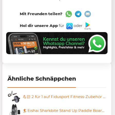
Mit Freunden teilen?
Hol dir unsere App
für
oder
Ähnliche Schnäppchen
💪🏻 2 für 1 auf Fidusport Fitness-Zubehör – z.B. 2x Springseil für 9,98€ (statt 20€)
🏄 Eishai Sharkbite Stand Up Paddle Board Set für 179,99€ (statt 202€)