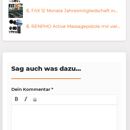
💪 FitX 12 Monate Jahresmitgliedschaft inkl. Getränke-Flat & Kursen ➡️ für 288€ (statt 377€)
💪 RENPHO Active Massagepistole mit vielen Aufsätzen für 64,95€ (statt 100€)
Sag auch was dazu...
Dein Kommentar
*
😀