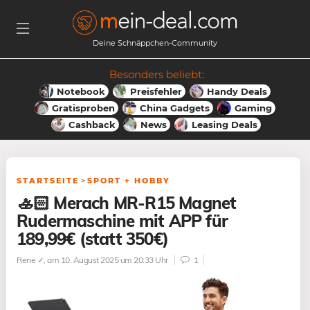
Deine Schnäppchen-Community
Besonders beliebt:
Notebook
Preisfehler
Handy Deals
Gratisproben
China Gadgets
Gaming
Cashback
News
Leasing Deals
STARTSEITE
>
SPORT + HOBBY
🚣🏻 Merach MR-R15 Magnet
Rudermaschine mit APP für
189,99€ (statt 350€)
Rene ✓
, am 10. August 2025 um 20:33 Uhr
1