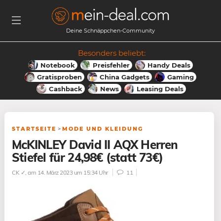
Deine Schnäppchen-Community
Besonders beliebt:
Notebook
Preisfehler
Handy Deals
Gratisproben
China Gadgets
Gaming
Cashback
News
Leasing Deals
STARTSEITE
>
MODE UND KLEIDUNG
McKINLEY David II AQX Herren
Stiefel für 24,98€ (statt 73€)
CK ✓
, am 14. März 2023 um 15:34 Uhr
11