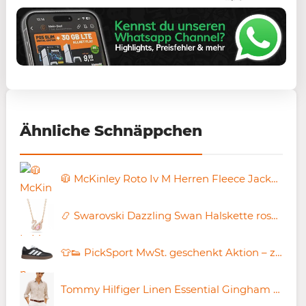
Ähnliche Schnäppchen
🧥 McKinley Roto Iv M Herren Fleece Jacke für 18,59€ (statt 45€)
📿 Swarovski Dazzling Swan Halskette rosévergoldet für 72,23€ (statt 99€)
👕👟 PickSport MwSt. geschenkt Aktion – z.B. adidas Courtblock ab 21€ (statt 34€)
Tommy Hilfiger Linen Essential Gingham Hemd für 83€ (statt 110€)