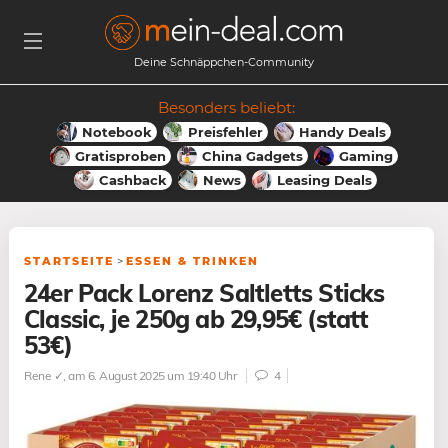
Deine Schnäppchen-Community
Besonders beliebt:
Notebook
Preisfehler
Handy Deals
Gratisproben
China Gadgets
Gaming
Cashback
News
Leasing Deals
STARTSEITE
>
ESSEN & TRINKEN
24er Pack Lorenz Saltletts Sticks
Classic, je 250g ab 29,95€ (statt
53€)
Rene ✓
, am 6. August 2025 um 19:40 Uhr
4