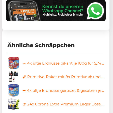
Ähnliche Schnäppchen
🥜 4x ültje Erdnüsse pikant je 180g für 5,74€ (statt 10€)
🧨 Primitivo-Paket mit 8x Primtivo 🍇 und 2 Zwiesel Gläsern 🍷 für 39,90€ (statt 102€)
➡️ 4x ültje Erdnüsse geröstet & gesalzen je 180g ab 5,74€ (statt 8€)
🍺 24x Corona Extra Premium Lager Dosenbier 🌵🇲🇽 ab 18,99€ (statt 29€) – 79 Cent pro Dose!