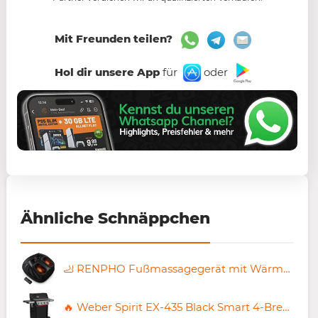
Mit Freunden teilen?
Hol dir unsere App
für
oder
Ähnliche Schnäppchen
🦶 RENPHO Fußmassagegerät mit Wärme für große Füße bis 48 für 119,99€ (statt 150€)
🔥 Weber Spirit EX-435 Black Smart 4-Brenner Gasgrill für 654,58€ (statt 735€)