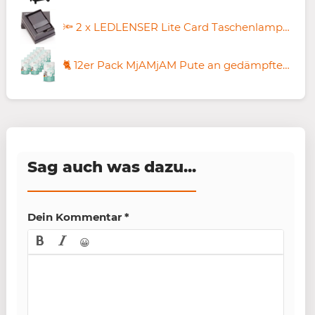
🔦 2 x LEDLENSER Lite Card Taschenlampe 100lm für 14,98€ (statt 30€)
🐈 12er Pack MjAMjAM Pute an gedämpftem Kürbis Futter ab 9,53€ (statt 19€)
Sag auch was dazu...
Dein Kommentar
*
😀