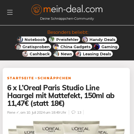
Deine Schnäppchen-Community
Besonders beliebt:
Notebook
Preisfehler
Handy Deals
Gratisproben
China Gadgets
Gaming
Cashback
News
Leasing Deals
STARTSEITE
>
SCHNÄPPCHEN
6 x L’Oreal Paris Studio Line
Haargel mit Mattefekt, 150ml ab
11,47€ (statt 18€)
Rene ✓
, am 10. Juli 2024 um 18:49 Uhr
13