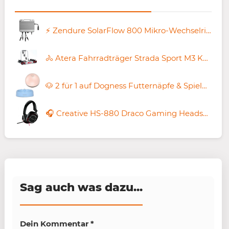
⚡️ Zendure SolarFlow 800 Mikro-Wechselrichter für 57,19€ (statt 88€) – 🇩🇪 Versand
🚴 Atera Fahrradträger Strada Sport M3 Kupplungsträger für 337,48€ (statt 469€)
🐶 2 für 1 auf Dogness Futternäpfe & Spielbälle – z.B. 2x Katzen-Spielball 14,98€ (statt 40€)
🎧 Creative HS-880 Draco Gaming Headset für 9,99€ (statt neu 20€) – B-Ware
Sag auch was dazu...
Dein Kommentar
*