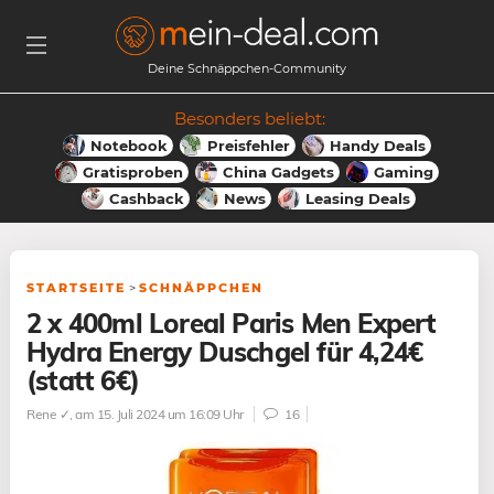
Deine Schnäppchen-Community
Besonders beliebt:
Notebook
Preisfehler
Handy Deals
Gratisproben
China Gadgets
Gaming
Cashback
News
Leasing Deals
STARTSEITE
>
SCHNÄPPCHEN
2 x 400ml Loreal Paris Men Expert
Hydra Energy Duschgel für 4,24€
(statt 6€)
Rene ✓
, am 15. Juli 2024 um 16:09 Uhr
16