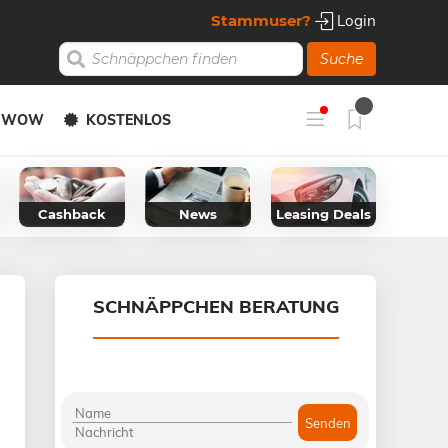
Stammuser?
Login
Suche
Y WOW
KOSTENLOS
Cashback
News
Leasing Deals
SCHNÄPPCHEN BERATUNG