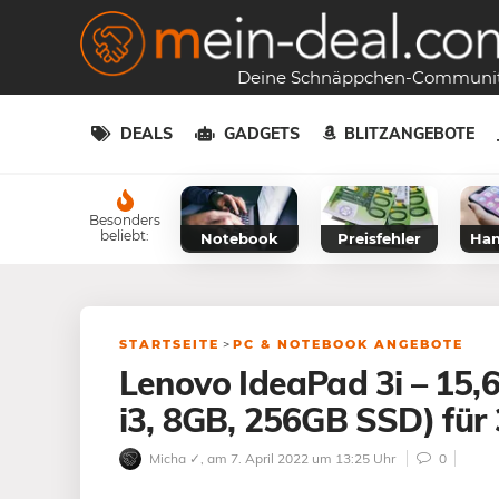
Deine Schnäppchen-Communi
DEALS
GADGETS
BLITZANGEBOTE
Besonders
beliebt:
Notebook
Preisfehler
Han
STARTSEITE
>
PC & NOTEBOOK ANGEBOTE
Lenovo IdeaPad 3i – 15,6
i3, 8GB, 256GB SSD) für 
Micha ✓
, am 7. April 2022 um 13:25 Uhr
0