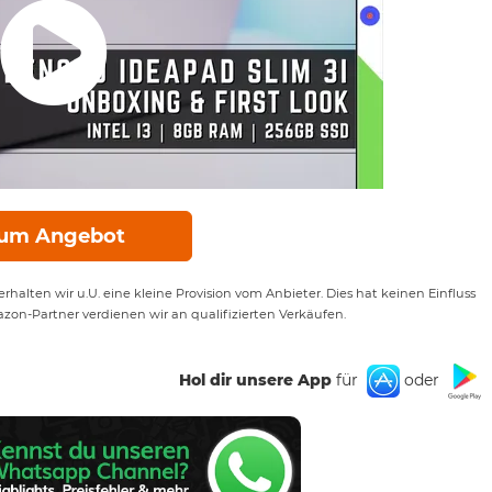
um Angebot
rhalten wir u.U. eine kleine Provision vom Anbieter. Dies hat keinen Einfluss
azon-Partner verdienen wir an qualifizierten Verkäufen.
Hol dir unsere App
für
oder