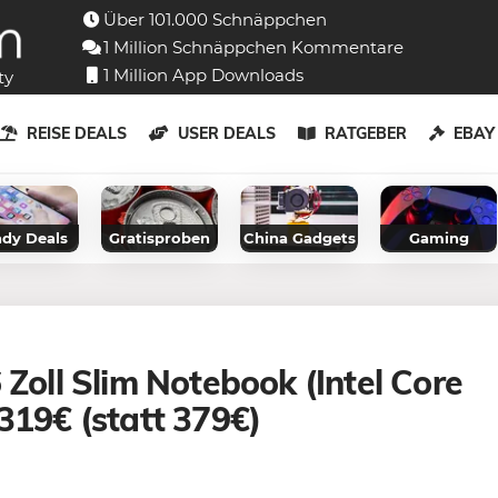
Über 101.000 Schnäppchen
1 Million Schnäppchen Kommentare
1 Million App Downloads
ty
REISE DEALS
USER DEALS
RATGEBER
EBA
dy Deals
Gratisproben
China Gadgets
Gaming
 Zoll Slim Notebook (Intel Core
319€ (statt 379€)