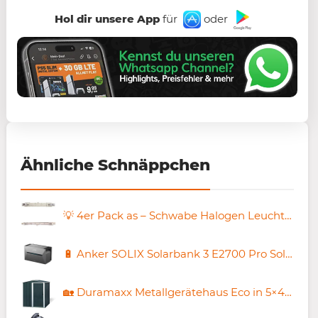
Hol dir unsere App
für
oder
Ähnliche Schnäppchen
💡 4er Pack as – Schwabe Halogen Leuchtmittel in 2 Varianten für je 9,89€ (statt 16€)
🔋 Anker SOLIX Solarbank 3 E2700 Pro Solarstromspeicher 2.688Wh für 731€ (statt 822€)
🏡 Duramaxx Metallgerätehaus Eco in 5×4 ➡️ ab 79,99€ 🔥 (statt 248€)