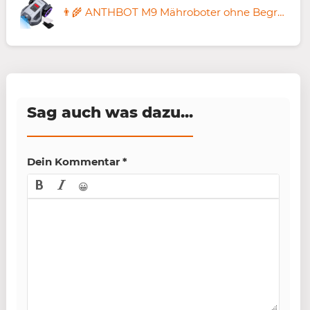
👨‍🌾 ANTHBOT M9 Mähroboter ohne Begrenzungskabel mit RTK für 683€ (statt 888€) + Garage Pro
Sag auch was dazu...
Dein Kommentar
*
😀