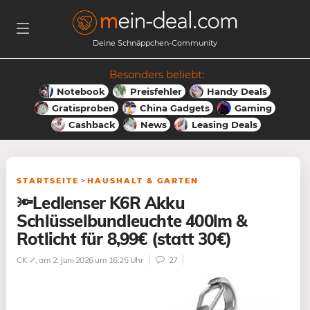
Deine Schnäppchen-Community
Besonders beliebt:
Notebook
Preisfehler
Handy Deals
Gratisproben
China Gadgets
Gaming
Cashback
News
Leasing Deals
STARTSEITE
>
HAUSHALT & GARTEN
🔦Ledlenser K6R Akku
Schlüsselbundleuchte 400lm &
Rotlicht für 8,99€ (statt 30€)
CK ✓
, am 2. Juni 2026 um 16:25 Uhr
27