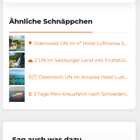
Ähnliche Schnäppchen
🌳 Odenwald: ÜN im 4* Hotel Lufthansa Seeheim mit Frühstück & Wellness für 49€ p.P.
🏔️ 2 ÜN im Salzburger Land inkl. Frühstück & Eintritt zu Krimmler Wasserfällen ab 129€ p.P.
🇦🇹 Österreich: ÜN im Amedia Hotel Lustenau inkl. Frühstück ab 39€ p.P.
🚢 3 Tage Mini-Kreuzfahrt nach Schweden 🇸🇪 inkl. PKW-Mitnahme & Dinner ab 84€ p.P.
Sag auch was dazu...