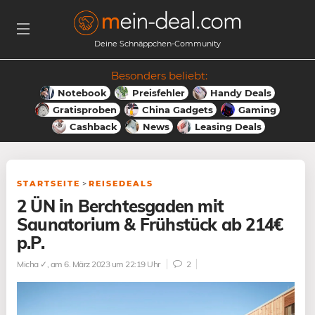
Deine Schnäppchen-Community
Besonders beliebt:
Notebook
Preisfehler
Handy Deals
Gratisproben
China Gadgets
Gaming
Cashback
News
Leasing Deals
STARTSEITE
>
REISEDEALS
2 ÜN in Berchtesgaden mit
Saunatorium & Frühstück ab 214€
p.P.
Micha ✓
, am 6. März 2023 um 22:19 Uhr
2