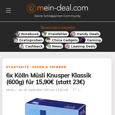
Deine Schnäppchen-Community
Besonders beliebt:
Notebook
Preisfehler
Handy Deals
Gratisproben
China Gadgets
Gaming
Cashback
News
Leasing Deals
STARTSEITE
>
ESSEN & TRINKEN
6x Kölln Müsli Knusper Klassik
(600g) für 15,90€ (statt 23€)
Micha ✓
, am 28. September 2023 um 13:20 Uhr
1