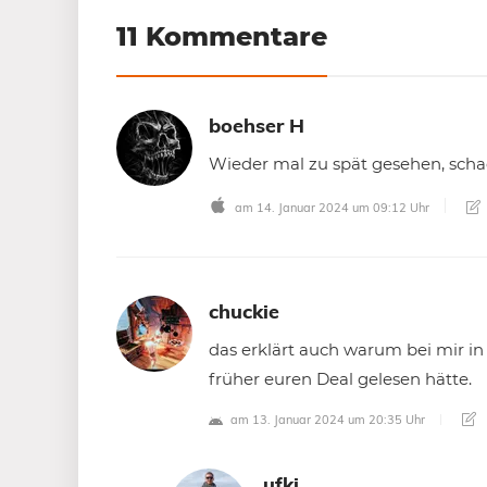
11 Kommentare
boehser H
Wieder mal zu spät gesehen, scha
am 14. Januar 2024 um 09:12 Uhr
chuckie
das erklärt auch warum bei mir in 
früher euren Deal gelesen hätte.
am 13. Januar 2024 um 20:35 Uhr
ufki