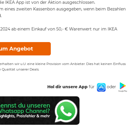
ie IKEA App ist von der Aktion ausgeschlossen.
Form eines zweiten Kassenbon ausgegeben, wenn beim Bezahlen
.
.2024 ab einem Einkauf von 50,- € Warenwert nur im IKEA
um Angebot
rhalten wir u.U. eine kleine Provision vom Anbieter. Dies hat keinen Einfluss
e Qualität unserer Deals.
Hol dir unsere App
für
oder