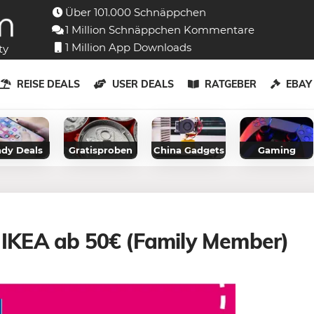
Über 101.000 Schnäppchen
1 Million Schnäppchen Kommentare
1 Million App Downloads
ty
REISE DEALS
USER DEALS
RATGEBER
EBA
dy Deals
Gratisproben
China Gadgets
Gaming
i IKEA ab 50€ (Family Member)