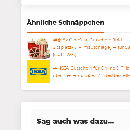
Ähnliche Schnäppchen
📽️🍿 8x CineStar-Gutschein (inkl.
Sitzplatz- & Filmzuschläge) ➡️ für 5
(statt 123€)
🛌 IKEA Gutschein für Online & Filia
über 15€ ➡️ nur 30€ Mindestbestell
Sag auch was dazu...