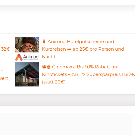
🧳 Animod Hotelgutscheine und
8,32€
Kurzreisen ➡️ ab 25€ pro Person und
Nacht
📽️🍿 Cinemaxx: Bis 50% Rabatt auf
le
Kinotickets – z.B. 2x Supersparpreis 11,82€
wert
(statt 20€)