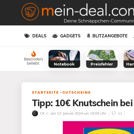
Deine Schnäppchen-Communi
DEALS
GADGETS
BLITZANGEBOTE
Besonders
beliebt:
Notebook
Preisfehler
Han
STARTSEITE
>
GUTSCHEINE
Tipp: 10€ Knutschein be
CK ✓
, am 13. Januar 2024 um 19:05 Uhr
11