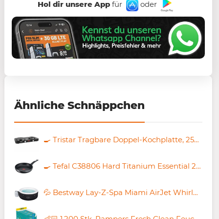
Hol dir unsere App
für
oder
Ähnliche Schnäppchen
🍳 Tristar Tragbare Doppel-Kochplatte, 2500W für 27,99€ (statt 42€)
🍳 Tefal C38806 Hard Titanium Essential 28cm Pfanne für 19,99€ (statt 28€)
💦 Bestway Lay-Z-Spa Miami AirJet Whirlpool mit Massagedüsen für 299,99€ (statt 390€)
👶🏻 1.200 Stk. Pampers Fresh Clean Feuchttücher ab 17,82€ (statt 26€)