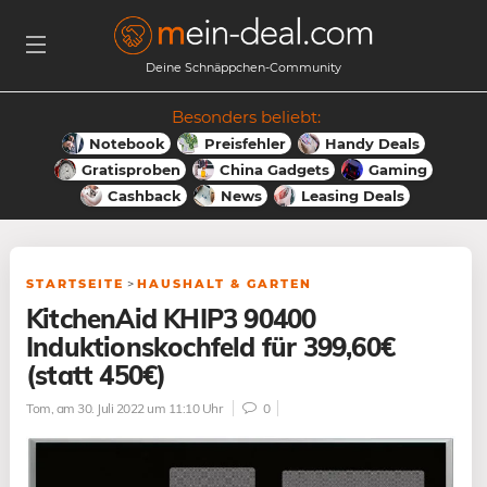
Deine Schnäppchen-Community
Besonders beliebt:
Notebook
Preisfehler
Handy Deals
Gratisproben
China Gadgets
Gaming
Cashback
News
Leasing Deals
STARTSEITE
>
HAUSHALT & GARTEN
KitchenAid KHIP3 90400
Induktionskochfeld für 399,60€
(statt 450€)
Tom
, am 30. Juli 2022 um 11:10 Uhr
0