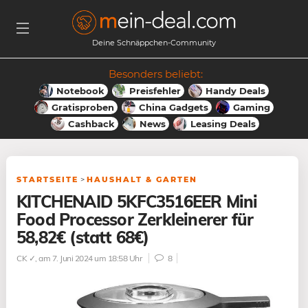
Deine Schnäppchen-Community
Besonders beliebt:
Notebook
Preisfehler
Handy Deals
Gratisproben
China Gadgets
Gaming
Cashback
News
Leasing Deals
STARTSEITE
>
HAUSHALT & GARTEN
KITCHENAID 5KFC3516EER Mini
Food Processor Zerkleinerer für
58,82€ (statt 68€)
CK ✓
, am 7. Juni 2024 um 18:58 Uhr
8