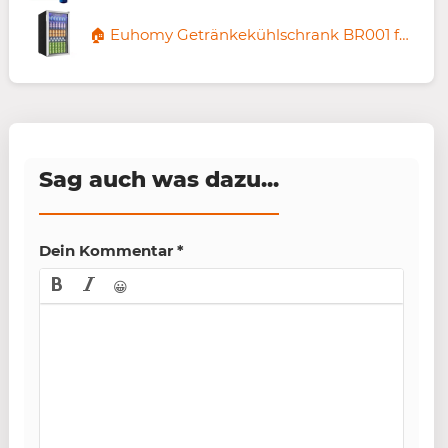
🏠 Euhomy Getränkekühlschrank BR001 für 135,25€ (statt 240€) 🧨 mit Versand aus 🇩🇪
Sag auch was dazu...
Dein Kommentar
*
😀