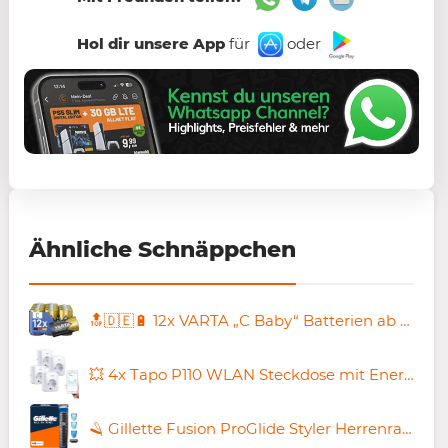
Hol dir unsere App
für
oder
Ähnliche Schnäppchen
🔝🇩🇪🔋 12x VARTA „C Baby“ Batterien ab 12€ (statt 17€)
💥 4x Tapo P110 WLAN Steckdose mit Energieverbrauchsmesser für 29,66€ (statt 37€)
🪒 Gillette Fusion ProGlide Styler Herrenrasierer für 16€ (statt 19€)