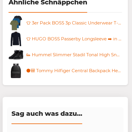
Ähnliche Schnäppchen
👕 3er Pack BOSS 3p Classic Underwear T-Shirts ab 27€ (statt 32€)
👕 HUGO BOSS Passerby Longsleeve ➡️ in Blau für 58,45€ (statt 107€)
👟 Hummel Slimmer Stadil Tonal High Sneaker ab 31,29€ (statt 46€)
⚫️🎒 Tommy Hilfiger Central Backpack Herren Rucksack für 89,47€ (statt 170€)
Sag auch was dazu...