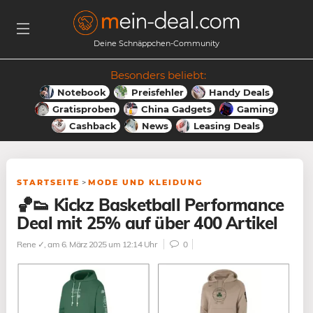
Deine Schnäppchen-Community
Besonders beliebt:
Notebook
Preisfehler
Handy Deals
Gratisproben
China Gadgets
Gaming
Cashback
News
Leasing Deals
STARTSEITE
>
MODE UND KLEIDUNG
🏀👟 Kickz Basketball Performance
Deal mit 25% auf über 400 Artikel
Rene ✓
, am 6. März 2025 um 12:14 Uhr
0