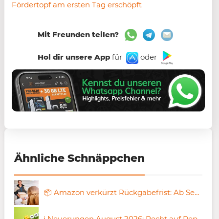
Fördertopf am ersten Tag erschöpft
Mit Freunden teilen?
Hol dir unsere App
für
oder
Ähnliche Schnäppchen
📦 Amazon verkürzt Rückgabefrist: Ab September fällt die 30-Tage-Rückgabe weg
ℹ️ Neuerungen August 2026: Recht auf Reparatur, EU-Verpackungsregeln, KI-Inhalte, Solarstrom