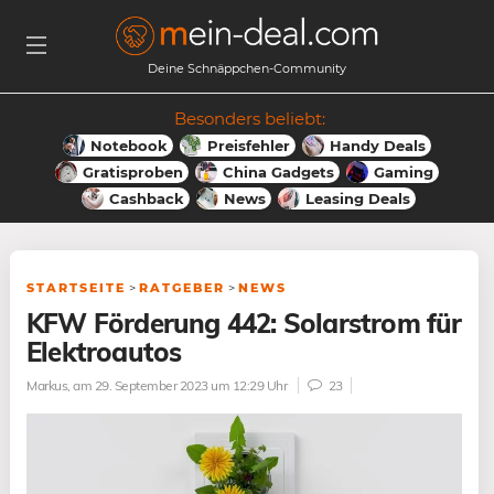
Deine Schnäppchen-Community
Besonders beliebt:
Notebook
Preisfehler
Handy Deals
Gratisproben
China Gadgets
Gaming
Cashback
News
Leasing Deals
STARTSEITE
>
RATGEBER
>
NEWS
KFW Förderung 442: Solarstrom für
Elektroautos
Markus
, am 29. September 2023 um 12:29 Uhr
23