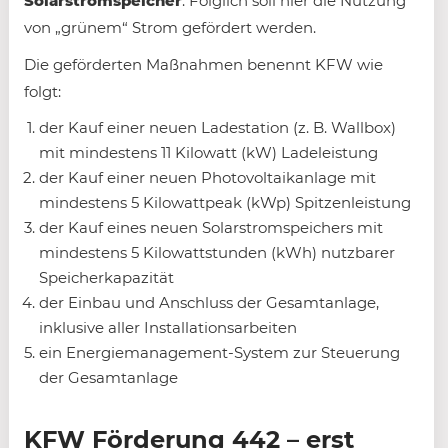
Solarstromspeicher
. Folglich soll hier die Nutzung
von „grünem“ Strom gefördert werden.
Die geförderten Maßnahmen benennt KFW wie
folgt:
der Kauf einer neuen Lade­station (z. B. Wallbox)
mit mindestens 11 Kilowatt (kW) Lade­leistung
der Kauf einer neuen Photo­voltaik­anlage mit
mindestens 5 Kilowatt­peak (kWp) Spitzenleistung
der Kauf eines neuen Solar­strom­speichers mit
mindestens 5 Kilowatt­stunden (kWh) nutz­barer
Speicherkapazität
der Einbau und Anschluss der Gesamt­anlage,
inklusive aller Installations­arbeiten
ein Energiemanagement-System zur Steuerung
der Gesamt­anlage
KFW Förderung 442 – erst