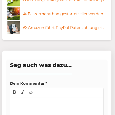
🚓 Blitzermarathon gestartet: Hier werden Autofahrer jetzt stärker kontrolliert
💳 Amazon führt PayPal Ratenzahlung ein: Einkäufe in bis zu 48 Monatsraten bezahlen
Sag auch was dazu...
Dein Kommentar
*
😀