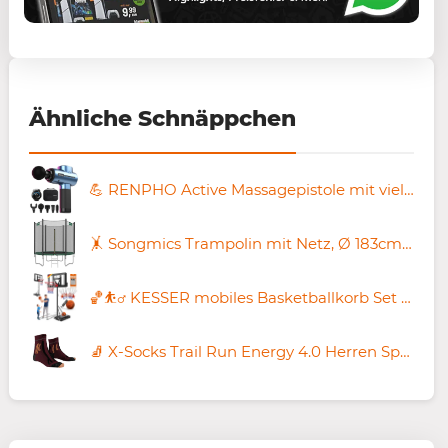
Ähnliche Schnäppchen
💪 RENPHO Active Massagepistole mit vielen Aufsätzen für 64,95€ (statt 100€)
🤸 Songmics Trampolin mit Netz, Ø 183cm für 85,99€ (statt 144€)
🏀⛹️‍♂️ KESSER mobiles Basketballkorb Set 230-305cm & Zubehör für 99,80€ (statt 135€)
🧦 X-Socks Trail Run Energy 4.0 Herren Sportsocken für je 12,98€ (statt 18€)