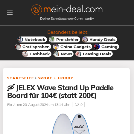
Deine Schnäppchen-Community
Besonders beliebt:
Notebook
Preisfehler
Handy Deals
Gratisproben
China Gadgets
Gaming
Cashback
News
Leasing Deals
STARTSEITE
>
SPORT + HOBBY
🛶 JELEX Wave Stand Up Paddle
Board für 104€ (statt 200€)
Flo ✓
, am 20. August 2024 um 13:14 Uhr
9