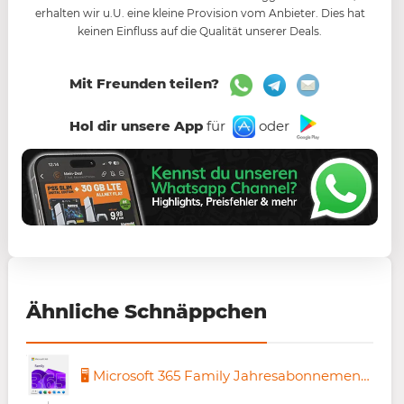
erhalten wir u.U. eine kleine Provision vom Anbieter. Dies hat
keinen Einfluss auf die Qualität unserer Deals.
Mit Freunden teilen?
Hol dir unsere App
für
oder
Ähnliche Schnäppchen
🖥️ Microsoft 365 Family Jahresabonnement 👨‍💻 6 Nutzer für 89,99€ (statt 99€)