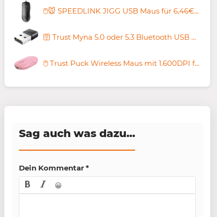
🖱️🐭 SPEEDLINK JIGG USB Maus für 6,46€ (statt 9€)
🛜 Trust Myna 5.0 oder 5.3 Bluetooth USB Adapter für 4,90€ (statt 19€)
🖱️ Trust Puck Wireless Maus mit 1.600DPI für 8,99€ (statt 15€)
Sag auch was dazu...
Dein Kommentar
*
😀