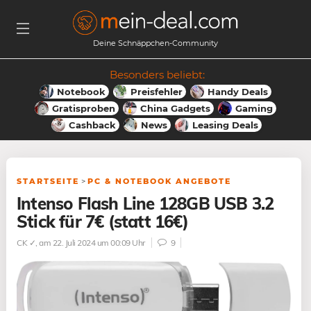
Deine Schnäppchen-Community
Besonders beliebt:
Notebook
Preisfehler
Handy Deals
Gratisproben
China Gadgets
Gaming
Cashback
News
Leasing Deals
STARTSEITE
>
PC & NOTEBOOK ANGEBOTE
Intenso Flash Line 128GB USB 3.2
Stick für 7€ (statt 16€)
CK ✓
, am 22. Juli 2024 um 00:09 Uhr
9