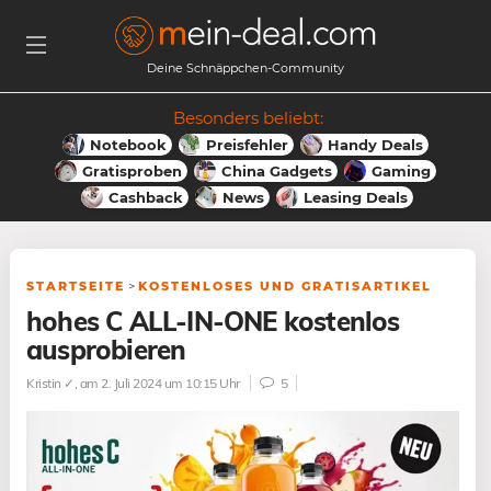
Deine Schnäppchen-Community
Besonders beliebt:
Notebook
Preisfehler
Handy Deals
Gratisproben
China Gadgets
Gaming
Cashback
News
Leasing Deals
STARTSEITE
>
KOSTENLOSES UND GRATISARTIKEL
hohes C ALL-IN-ONE kostenlos
ausprobieren
Kristin ✓
, am 2. Juli 2024 um 10:15 Uhr
5