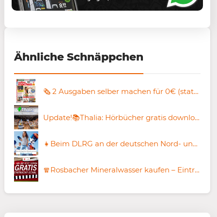
Ähnliche Schnäppchen
🗞️ 2 Ausgaben selber machen für 0€ (statt 10,50€) – aktiv kündigen!
Update!📚Thalia: Hörbücher gratis downloaden
👧Beim DLRG an der deutschen Nord- und Ostseeküste kostenloses Kindersuchband erhältlich
🧣Rosbacher Mineralwasser kaufen – Eintracht Frankfurt-Schal gratis erhalten