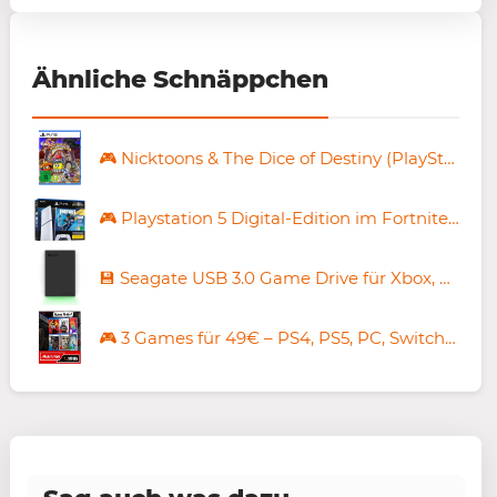
Ähnliche Schnäppchen
🎮 Nicktoons & The Dice of Destiny (PlayStation 5) für 15,84€ (statt 19€)
🎮 Playstation 5 Digital-Edition im Fortnite-Bundle für 489,99€ (statt 547€)
💾 Seagate USB 3.0 Game Drive für Xbox, 2TB für 108,28€ (statt 139€)
🎮 3 Games für 49€ – PS4, PS5, PC, Switch (1 & 2) und Xbox