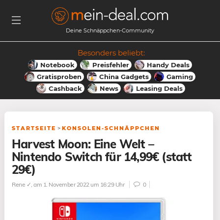
Deine Schnäppchen-Community
Besonders beliebt:
Notebook
Preisfehler
Handy Deals
Gratisproben
China Gadgets
Gaming
Cashback
News
Leasing Deals
STARTSEITE
>
KONSOLEN-SCHNÄPPCHEN
Harvest Moon: Eine Welt –
Nintendo Switch für 14,99€ (statt
29€)
Rene ✓
, am 1. November 2022 um 16:29 Uhr
0