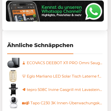
Ähnliche Schnäppchen
🧹 ECOVACS DEEBOT X11 PRO Omni Saugroboter mit Wischfunktion für 457,95€ (statt 549€)
💡 Eglo Marliano LED Solar Tisch Laterne für 11,99€ (statt 30€)
🥩 tepro 508C Irvine Gasgrill mit Lavasteinen und 2 Brennern für 101,92€ (statt 122€)
🏡📹 Tapo C230 3K Innen-Überwachungskamera mit 5MP für 34,90€ (statt 40€)