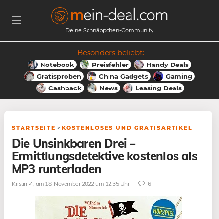
Deine Schnäppchen-Community
Besonders beliebt:
Notebook
Preisfehler
Handy Deals
Gratisproben
China Gadgets
Gaming
Cashback
News
Leasing Deals
STARTSEITE
>
KOSTENLOSES UND GRATISARTIKEL
Die Unsinkbaren Drei –
Ermittlungsdetektive kostenlos als
MP3 runterladen
Kristin ✓
, am 18. November 2022 um 12:35 Uhr
6