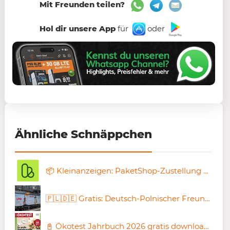
Mit Freunden teilen?
Hol dir unsere App
für
oder
Ähnliche Schnäppchen
📦 Kleinanzeigen: PaketShop-Zustellung mit Hermes schon ab 0,49€
🇵🇱🇩🇪 Gratis: Deutsch-Polnischer Freundschaftspass 🧨 60.000 Bahntickets für junge Leute
📓 Ökotest Jahrbuch 2026 gratis downloaden